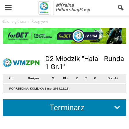
Strona główna
Rozgrywki
D2 Młodzik "Hala - Runda
1 Gr.1"
Poz
Drużyna
M
Pkt
Z
R
P
Bramki
POPRZEDNIA: KOLEJKA 1 (so. 2019.11.16)
Terminarz