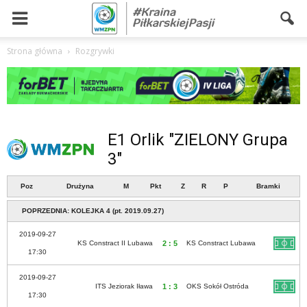
Strona główna
Rozgrywki
E1 Orlik "ZIELONY Grupa
3"
Poz
Drużyna
M
Pkt
Z
R
P
Bramki
POPRZEDNIA: KOLEJKA 4 (pt. 2019.09.27)
2019-09-27
KS Constract II Lubawa
2 : 5
KS Constract Lubawa
17:30
2019-09-27
ITS Jeziorak Iława
1 : 3
OKS Sokół Ostróda
17:30