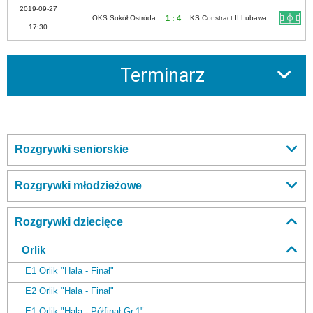
2019-09-27
OKS Sokół Ostróda
1 : 4
KS Constract II Lubawa
17:30
Terminarz
Rozgrywki seniorskie
Rozgrywki młodzieżowe
Rozgrywki dziecięce
Orlik
E1 Orlik "Hala - Finał"
E2 Orlik "Hala - Finał"
E1 Orlik "Hala - Półfinał Gr.1"