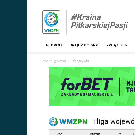
WMZPN.pl
GŁÓWNA
WEJDŹ DO GRY
ZWIĄZEK
Strona główna
Rozgrywki
I liga wojew
Poz
Drużyna
M
P