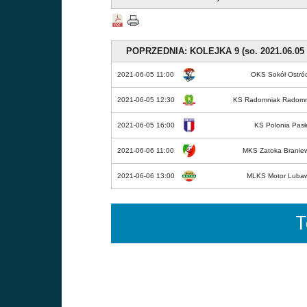
Kliknij aby wydrukować tabelę
POPRZEDNIA: KOLEJKA 9 (so. 2021.06.05 -
2021-06-05
11:00
OKS Sokół Ostró
2021-06-05
12:30
KS Radomniak Radomn
2021-06-05
16:00
KS Polonia Pasł
2021-06-06
11:00
MKS Zatoka Branie
2021-06-06
13:00
MLKS Motor Luba
T