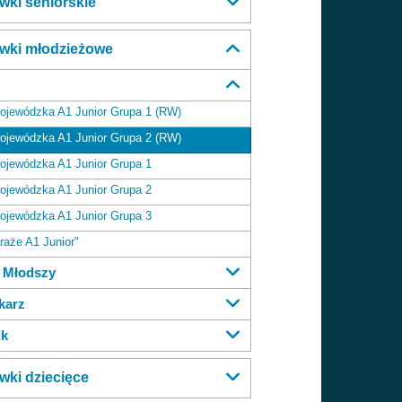
wki seniorskie
wki młodzieżowe
 wojewódzka A1 Junior Grupa 1 (RW)
 wojewódzka A1 Junior Grupa 2 (RW)
 wojewódzka A1 Junior Grupa 1
 wojewódzka A1 Junior Grupa 2
 wojewódzka A1 Junior Grupa 3
raże A1 Junior"
r Młodszy
karz
ik
wki dziecięce