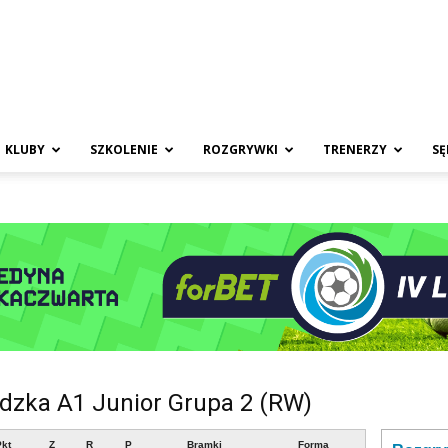
KLUBY
SZKOLENIE
ROZGRYWKI
TRENERZY
SĘ
ódzka A1 Junior Grupa 2 (RW)
kt
Z
R
P
Bramki
Forma