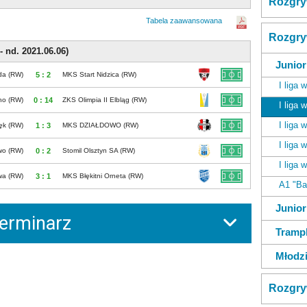
Rozgry
Tabela zaawansowana
Rozgry
 nd. 2021.06.06)
Junior
da (RW)
5 : 2
MKS Start Nidzica (RW)
I liga
o (RW)
0 : 14
ZKS Olimpia II Elbląg (RW)
I liga
I liga
ęk (RW)
1 : 3
MKS DZIAŁDOWO (RW)
I liga
wo (RW)
0 : 2
Stomil Olsztyn SA (RW)
I liga
wa (RW)
3 : 1
MKS Błękitni Orneta (RW)
A1 "Ba
Junio
erminarz
Tramp
Młodz
Rozgry