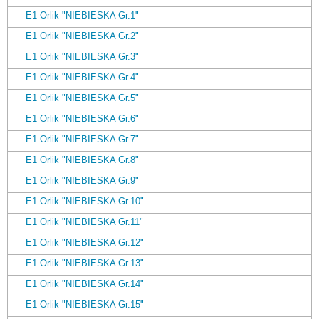
E1 Orlik "NIEBIESKA Gr.1"
E1 Orlik "NIEBIESKA Gr.2"
E1 Orlik "NIEBIESKA Gr.3"
E1 Orlik "NIEBIESKA Gr.4"
E1 Orlik "NIEBIESKA Gr.5"
E1 Orlik "NIEBIESKA Gr.6"
E1 Orlik "NIEBIESKA Gr.7"
E1 Orlik "NIEBIESKA Gr.8"
E1 Orlik "NIEBIESKA Gr.9"
E1 Orlik "NIEBIESKA Gr.10"
E1 Orlik "NIEBIESKA Gr.11"
E1 Orlik "NIEBIESKA Gr.12"
E1 Orlik "NIEBIESKA Gr.13"
E1 Orlik "NIEBIESKA Gr.14"
E1 Orlik "NIEBIESKA Gr.15"