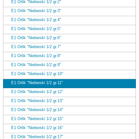
E1 Orlik "Niebieski 1/2 gr.2"
E1 Orlik "Niebieski 1/2 gr.3"
E1 Orlik "Niebieski 1/2 gr.4"
E1 Orlik "Niebieski 1/2 gr.5"
E1 Orlik "Niebieski 1/2 gr.6"
E1 Orlik "Niebieski 1/2 gr.7"
E1 Orlik "Niebieski 1/2 gr.8"
E1 Orlik "Niebieski 1/2 gr.9"
E1 Orlik "Niebieski 1/2 gr.10"
E1 Orlik "Niebieski 1/2 gr.11"
E1 Orlik "Niebieski 1/2 gr.12"
E1 Orlik "Niebieski 1/2 gr.13"
E1 Orlik "Niebieski 1/2 gr.14"
E1 Orlik "Niebieski 1/2 gr.15"
E1 Orlik "Niebieski 1/2 gr.16"
E1 Orlik "Niebieski 1/2 gr.17"