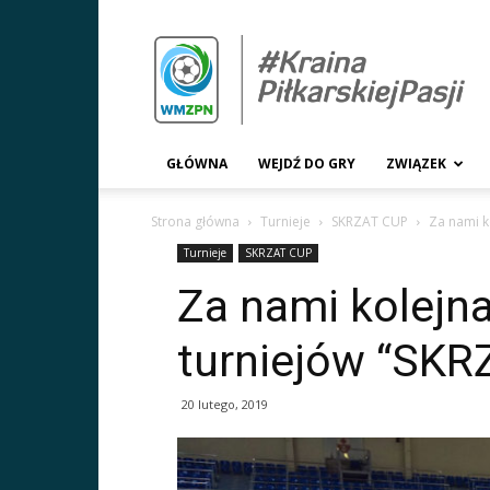
WMZPN.pl
GŁÓWNA
WEJDŹ DO GRY
ZWIĄZEK
Strona główna
Turnieje
SKRZAT CUP
Za nami k
Turnieje
SKRZAT CUP
Za nami kolejna
turniejów “SKR
20 lutego, 2019