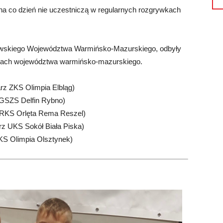
 na co dzień nie uczestniczą w regularnych rozgrywkach
owskiego Województwa Warmińsko-Mazurskiego, odbyły
ciach województwa warmińsko-mazurskiego.
arz ZKS Olimpia Elbląg)
 GSZS Delfin Rybno)
z RKS Orlęta Rema Reszel)
arz UKS Sokół Biała Piska)
KS Olimpia Olsztynek)