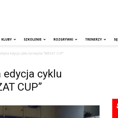
KLUBY
SZKOLENIE
ROZGRYWKI
TRENERZY
SĘ
olejna edycja cyklu turniejów “SKRZAT CUP”
 edycja cyklu
ZAT CUP”