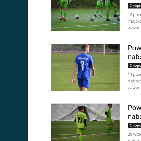
Chłopc
12 paź
naboro
zawod
Powo
nab
Chłopc
11 paź
naboro
zawod
Powo
nab
Chłopc
29 wrz
naboro