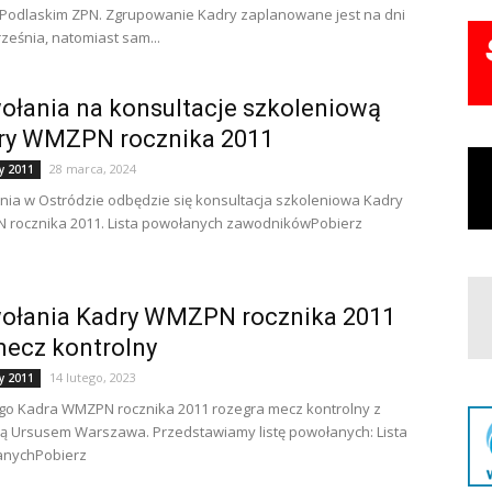
 Podlaskim ZPN. Zgrupowanie Kadry zaplanowane jest na dni
rześnia, natomiast sam...
ołania na konsultacje szkoleniową
ry WMZPN rocznika 2011
28 marca, 2024
y 2011
tnia w Ostródzie odbędzie się konsultacja szkoleniowa Kadry
rocznika 2011. Lista powołanych zawodnikówPobierz
ołania Kadry WMZPN rocznika 2011
mecz kontrolny
14 lutego, 2023
y 2011
ego Kadra WMZPN rocznika 2011 rozegra mecz kontrolny z
ą Ursusem Warszawa. Przedstawiamy listę powołanych: Lista
anychPobierz