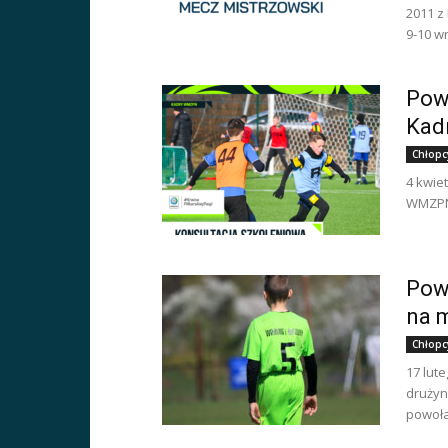
2011 z
9-10 w
Pow
Kad
Chłopc
4 kwie
WMZPN 
Pow
na 
Chłopc
17 lut
drużyn
powoł