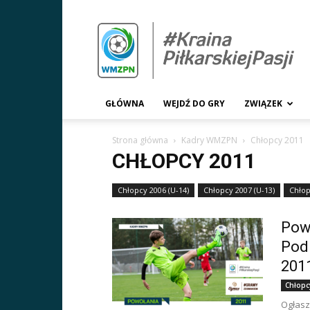
WMZPN.pl
GŁÓWNA
WEJDŹ DO GRY
ZWIĄZEK
Strona główna
Kadry WMZPN
Chłopcy 2011
CHŁOPCY 2011
Chłopcy 2006 (U-14)
Chłopcy 2007 (U-13)
Chłop
Pow
Pod
201
Chłopc
Ogłasz