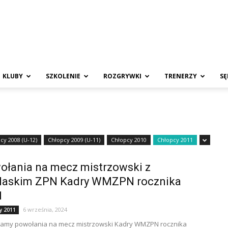
KLUBY
SZKOLENIE
ROZGRYWKI
TRENERZY
SĘ
cy 2008 (U-12)
Chłopcy 2009 (U-11)
Chłopcy 2010
Chłopcy 2011
ołania na mecz mistrzowski z
laskim ZPN Kadry WMZPN rocznika
1
6 września, 2024
y 2011
amy powołania na mecz mistrzowski Kadry WMZPN rocznika