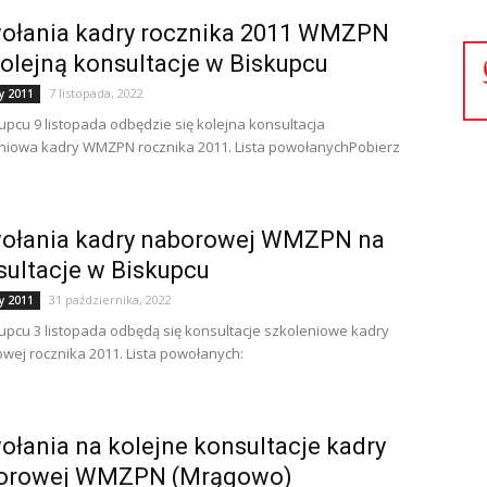
ołania kadry rocznika 2011 WMZPN
olejną konsultacje w Biskupcu
7 listopada, 2022
y 2011
upcu 9 listopada odbędzie się kolejna konsultacja
niowa kadry WMZPN rocznika 2011. Lista powołanychPobierz
ołania kadry naborowej WMZPN na
sultacje w Biskupcu
31 października, 2022
y 2011
upcu 3 listopada odbędą się konsultacje szkoleniowe kadry
wej rocznika 2011. Lista powołanych:
łania na kolejne konsultacje kadry
orowej WMZPN (Mrągowo)