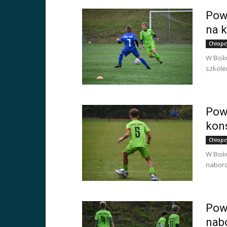
Pow
na k
Chłopc
W Bisk
szkole
Pow
kon
Chłopc
W Bisk
naboro
Powo
nab