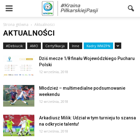
Strona główna
Aktualności
AKTUALNOŚCI
#Debiucik
AMO
Certyfikacja
Inne
Kadry WMZPN
Dziś mecze 1/8 finału Wojewódzkiego Pucharu
Polski
12 września, 2018
Młodzież – multimedialne podsumowanie
weekendu
12 września, 2018
Arkadiusz Milik: Udział w tym turnieju to szansa
na odkrycie talentu!
12 września, 2018