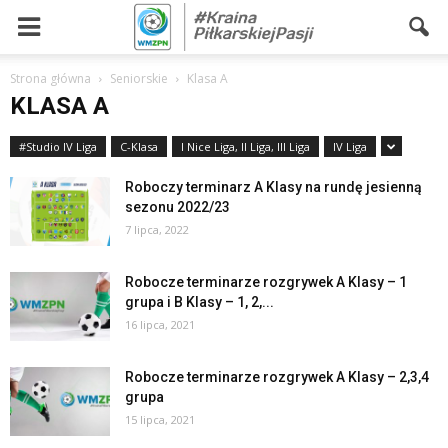
Strona główna
Seniorskie
Klasa A
KLASA A
#Studio IV Liga
C-Klasa
I Nice Liga, II Liga, III Liga
IV Liga
Roboczy terminarz A Klasy na rundę jesienną
sezonu 2022/23
7 lipca, 2022
Robocze terminarze rozgrywek A Klasy – 1
grupa i B Klasy – 1, 2,...
16 lipca, 2021
Robocze terminarze rozgrywek A Klasy – 2,3,4
grupa
15 lipca, 2021