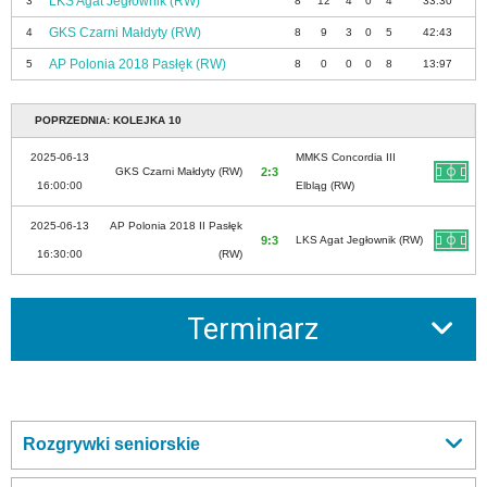
LKS Agat Jegłownik (RW)
3
8
12
4
0
4
33:30
GKS Czarni Małdyty (RW)
4
8
9
3
0
5
42:43
AP Polonia 2018 Pasłęk (RW)
5
8
0
0
0
8
13:97
POPRZEDNIA: KOLEJKA 10
2025-06-13
MMKS Concordia III
GKS Czarni Małdyty (RW)
2:3
16:00:00
Elbląg (RW)
2025-06-13
AP Polonia 2018 II Pasłęk
9:3
LKS Agat Jegłownik (RW)
16:30:00
(RW)
Terminarz
Rozgrywki seniorskie