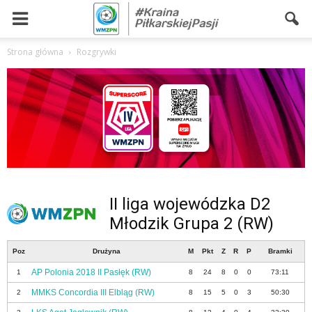
Strona główna
Rozgrywki
II liga wojewódzka D2
Młodzik Grupa 2 (RW)
Poz
Drużyna
M
Pkt
Z
R
P
Bramki
AP Polonia 2018 II Pasłęk (RW)
1
8
24
8
0
0
73:11
MMKS Concordia III Elbląg (RW)
2
8
15
5
0
3
50:30