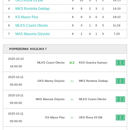
UKS Rona 03 Ełk
3
6
10
3
1
2
18:15
MKS Rominta Gołdap
4
6
9
2
3
1
14:10
KS Mazur Pisz
5
6
9
3
0
3
18:22
MLKS Czarni Olecko
6
6
3
1
0
5
11:24
MAS Mazuria Giżycko
7
6
1
0
1
5
7:20
POPRZEDNIA: KOLEJKA 7
2025-10-10
MLKS Czarni Olecko
0:3
KKS Granica Kętrzyn
16:00:00
2025-10-11
GKS Mamry Giżycko
-:-
MKS Rominta Gołdap
00:00:00
2025-10-11
MAS Mazuria Giżycko
-:-
MLKS Czarni Olecko
00:00:00
2025-10-11
KS Mazur Pisz
-:-
UKS Rona 03 Ełk
00:00:00