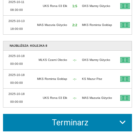
2025-10-11
UKS Rona 03 Ełk
1:5
GKS Mamry Giżycko
08:30:00
2025-10-13
MAS Mazuria Giżycko
2:2
MKS Rominta Gołdap
18:00:00
NAJBLIŻSZA: KOLEJKA 8
2025-10-18
MLKS Czarni Olecko
-:-
GKS Mamry Giżycko
00:00:00
2025-10-18
MKS Rominta Gołdap
-:-
KS Mazur Pisz
00:00:00
2025-10-18
UKS Rona 03 Ełk
-:-
MAS Mazuria Giżycko
00:00:00
Terminarz