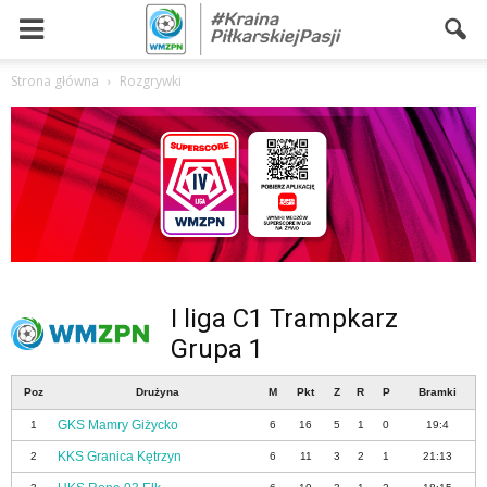
Strona główna
Rozgrywki
I liga C1 Trampkarz
Grupa 1
Poz
Drużyna
M
Pkt
Z
R
P
Bramki
GKS Mamry Giżycko
1
6
16
5
1
0
19:4
KKS Granica Kętrzyn
2
6
11
3
2
1
21:13