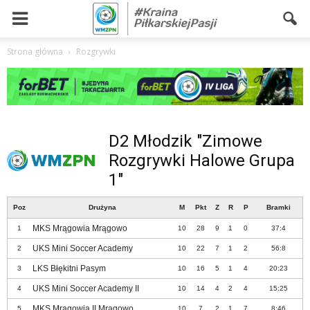
Strona główna
Rozgrywki
D2 Młodzik "Zimowe
Rozgrywki Halowe Grupa
1"
Poz
Drużyna
M
Pkt
Z
R
P
Bramki
MKS Mrągowia Mrągowo
1
10
28
9
1
0
37:4
UKS Mini Soccer Academy
2
10
22
7
1
2
56:8
LKS Błękitni Pasym
3
10
16
5
1
4
20:23
UKS Mini Soccer Academy II
4
10
14
4
2
4
15:25
MKS Mrągowia II Mrągowo
5
10
7
2
1
7
8:46