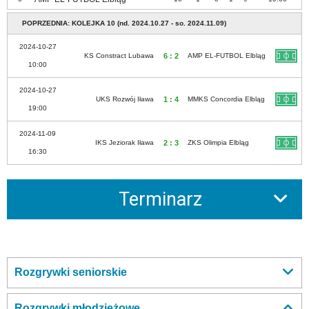
POPRZEDNIA: KOLEJKA 10 (nd. 2024.10.27 - so. 2024.11.09)
2024-10-27
KS Constract Lubawa
6 : 2
AMP EL-FUTBOL Elbląg
10:00
2024-10-27
UKS Rozwój Iława
1 : 4
MMKS Concordia Elbląg
19:00
2024-11-09
IKS Jeziorak Iława
2 : 3
ZKS Olimpia Elbląg
16:30
Terminarz
Rozgrywki seniorskie
Rozgrywki młodzieżowe