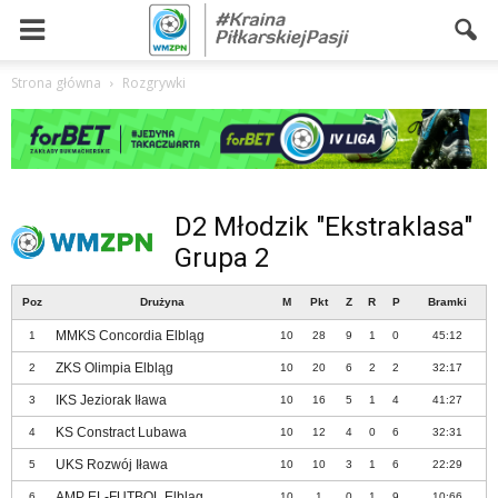
Strona główna
Rozgrywki
D2 Młodzik "Ekstraklasa"
Grupa 2
Poz
Drużyna
M
Pkt
Z
R
P
Bramki
MMKS Concordia Elbląg
1
10
28
9
1
0
45:12
ZKS Olimpia Elbląg
2
10
20
6
2
2
32:17
IKS Jeziorak Iława
3
10
16
5
1
4
41:27
KS Constract Lubawa
4
10
12
4
0
6
32:31
UKS Rozwój Iława
5
10
10
3
1
6
22:29
AMP EL-FUTBOL Elbląg
6
10
1
0
1
9
10:66